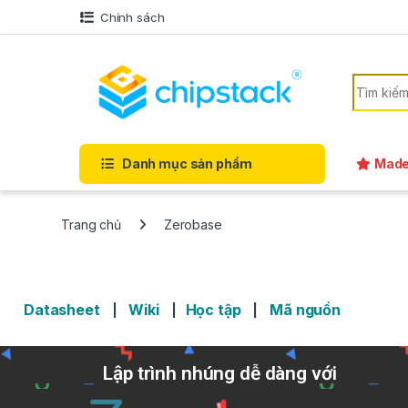
Chính sách
Danh mục sản phẩm
Made
Trang chủ
Zerobase
Datasheet
Wiki
Học tập
Mã nguồn
|
|
|
Lập trình nhúng dễ dàng với