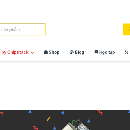
 by Chipstack
Shop
Blog
Học tập