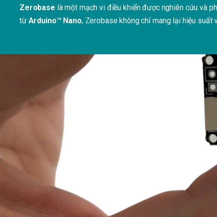
Zerobase
là
một
mạch
vi
điều
khiển
được
nghiên
cứu
và
ph
từ
Arduino™ Nano
,
Zerobase
không
chỉ
mang
lại
hiệu
suất