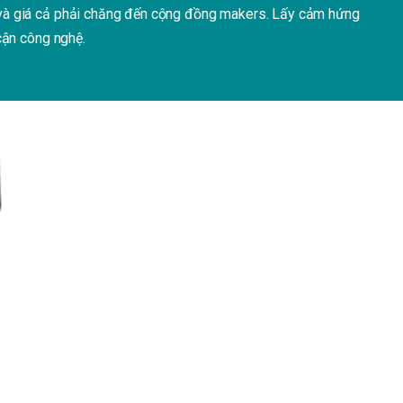
và
giá
cả
phải
chăng
đến
cộng
đồng
makers.
Lấy
cảm
hứng
cận
công
nghệ
.