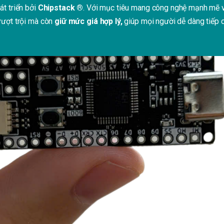
át
triển
bởi
Chipstack ®
. V
ới
mục
tiêu
mang
công
nghệ
mạnh
mẽ
vượt
trội
mà
còn
giữ
mức
giá
hợp
lý
,
giúp
mọi
người
dễ
dàng
tiếp