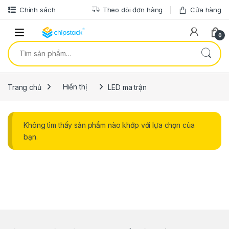
Bỏ qua để điều hướng
Bỏ qua nội dung
Chính sách
Theo dõi đơn hàng
Cửa hàng
0
Tìm kiếm:
Trang chủ
Hiển thị
LED ma trận
Không tìm thấy sản phẩm nào khớp với lựa chọn của
bạn.