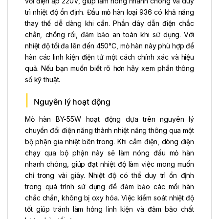
với điện áp 220V, giúp làm nóng nhanh chóng và duy
trì nhiệt độ ổn định. Đầu mỏ hàn loại 936 có khả năng
thay thế dễ dàng khi cần. Phần dây dẫn điện chắc
chắn, chống rối, đảm bảo an toàn khi sử dụng. Với
nhiệt độ tối đa lên đến 450°C, mỏ hàn này phù hợp để
hàn các linh kiện điện tử một cách chính xác và hiệu
quả. Nếu bạn muốn biết rõ hơn hãy xem phần thông
số kỹ thuật.
Nguyên lý hoạt động
Mỏ hàn BY-55W hoạt động dựa trên nguyên lý
chuyển đổi điện năng thành nhiệt năng thông qua một
bộ phận gia nhiệt bên trong. Khi cắm điện, dòng điện
chạy qua bộ phận này sẽ làm nóng đầu mỏ hàn
nhanh chóng, giúp đạt nhiệt độ làm việc mong muốn
chỉ trong vài giây. Nhiệt độ có thể duy trì ổn định
trong quá trình sử dụng để đảm bảo các mối hàn
chắc chắn, không bị oxy hóa. Việc kiểm soát nhiệt độ
tốt giúp tránh làm hỏng linh kiện và đảm bảo chất