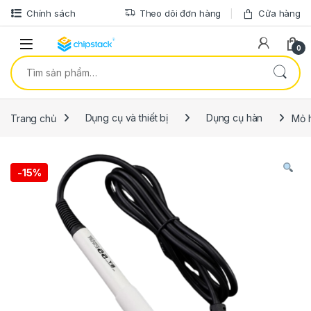
Bỏ qua để điều hướng
Bỏ qua nội dung
Chính sách
Theo dõi đơn hàng
Cửa hàng
0
Tìm kiếm:
Trang chủ
Dụng cụ và thiết bị
Dụng cụ hàn
Mỏ 
-
15%