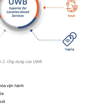
h 2. Ứng dụng của UWB
u hóa vận hành
óa
quả