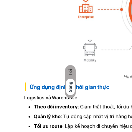
Tối
Hìn
Sáng
Ứng dụng định vị thời gian thực
Logistics và Warehouse
Theo dõi inventory
: Giảm thất thoát, tối ư
Quản lý kho
: Tự động cập nhật vị trí hàng h
Tối ưu route
: Lập kế hoạch di chuyển hiệu 