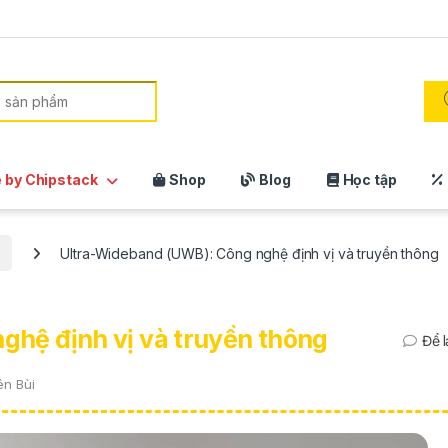
:
 by Chipstack
Shop
Blog
Học tập
Ultra-Wideband (UWB): Công nghệ định vị và truyền thông
hệ định vị và truyền thông
Để l
ên Bùi