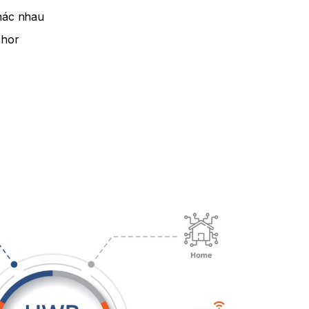
khác nhau
chor