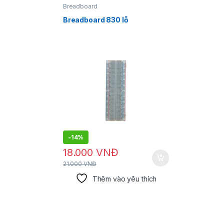
Breadboard
Dụng cụ 
Breadboard 830 lỗ
Dây hút
-
14%
-
14%
18.000
VNĐ
30.0
21.000
VNĐ
35.000
V
Thêm vào yêu thích