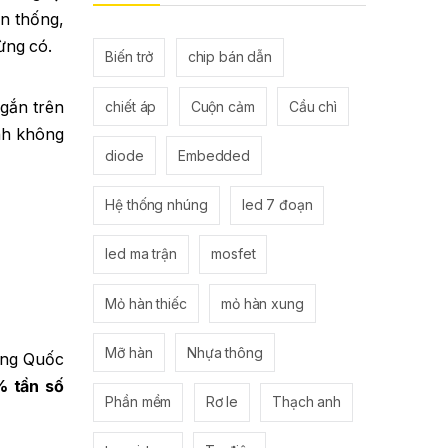
ền thống,
ừng có.
Biến trở
chip bán dẫn
gắn trên
chiết áp
Cuộn cảm
Cầu chì
nh không
diode
Embedded
Hệ thống nhúng
led 7 đoạn
led ma trận
mosfet
Mỏ hàn thiếc
mỏ hàn xung
Mỡ hàn
Nhựa thông
ông Quốc
 tần số
Phần mềm
Rơ le
Thạch anh