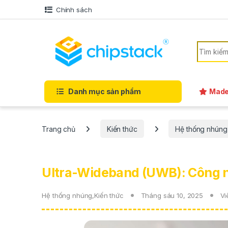
Bỏ qua để điều hướng
Bỏ qua nội dung
Chính sách
Tìm kiếm
Danh mục sản phẩm
Made
Trang chủ
Kiến thức
Hệ thống nhúng
Ultra-Wideband (UWB): Công ng
Hệ thống nhúng
,
Kiến thức
Tháng sáu 10, 2025
Vi