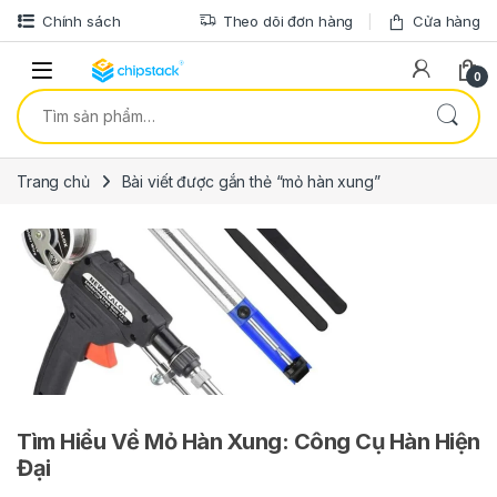
Bỏ qua để điều hướng
Bỏ qua nội dung
Chính sách
Theo dõi đơn hàng
Cửa hàng
0
Tìm kiếm:
Trang chủ
Bài viết được gắn thẻ “mỏ hàn xung”
Tìm Hiểu Về Mỏ Hàn Xung: Công Cụ Hàn Hiện
Đại