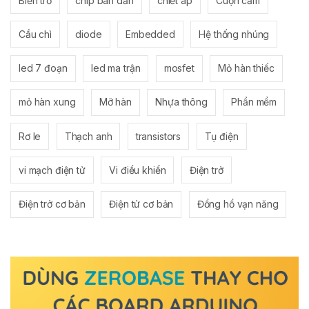
Biến trở
chip bán dẫn
chiết áp
Cuộn cảm
Cầu chì
diode
Embedded
Hệ thống nhúng
led 7 đoạn
led ma trận
mosfet
Mỏ hàn thiếc
mỏ hàn xung
Mỡ hàn
Nhựa thông
Phần mềm
Rơ le
Thạch anh
transistors
Tụ điện
vi mạch điện tử
Vi điều khiển
Điện trở
Điện trở cơ bản
Điện tử cơ bản
Đồng hồ vạn năng