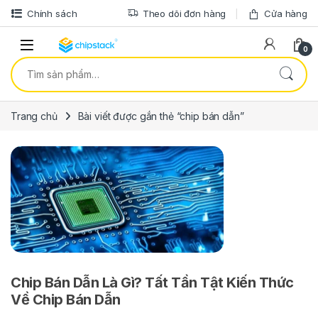
Bỏ qua để điều hướng
Bỏ qua nội dung
Chính sách
Theo dõi đơn hàng
Cửa hàng
0
Tìm kiếm:
Trang chủ
Bài viết được gắn thẻ “chip bán dẫn”
Chip Bán Dẫn Là Gì? Tất Tần Tật Kiến Thức
Về Chip Bán Dẫn