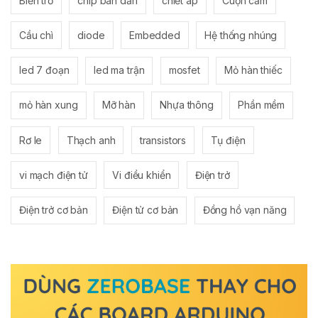
Biến trở
chip bán dẫn
chiết áp
Cuộn cảm
Cầu chì
diode
Embedded
Hệ thống nhúng
led 7 đoạn
led ma trận
mosfet
Mỏ hàn thiếc
mỏ hàn xung
Mỡ hàn
Nhựa thông
Phần mềm
Rơ le
Thạch anh
transistors
Tụ điện
vi mạch điện tử
Vi điều khiển
Điện trở
Điện trở cơ bản
Điện tử cơ bản
Đồng hồ vạn năng