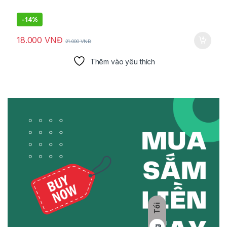
-
14%
18.000
VNĐ
21.000
VNĐ
Thêm vào yêu thích
Tối