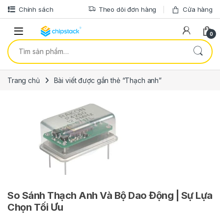
Bỏ qua để điều hướng
Bỏ qua nội dung
Chính sách
Theo dõi đơn hàng
Cửa hàng
0
Tìm kiếm:
Trang chủ
Bài viết được gắn thẻ “Thạch anh”
So Sánh Thạch Anh Và Bộ Dao Động | Sự Lựa
Chọn Tối Ưu