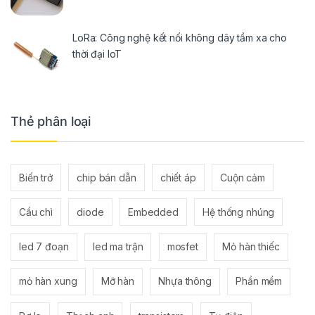
LoRa: Công nghệ kết nối không dây tầm xa cho
thời đại IoT
Thẻ phân loại
Biến trở
chip bán dẫn
chiết áp
Cuộn cảm
Cầu chì
diode
Embedded
Hệ thống nhúng
led 7 đoạn
led ma trận
mosfet
Mỏ hàn thiếc
mỏ hàn xung
Mỡ hàn
Nhựa thông
Phần mềm