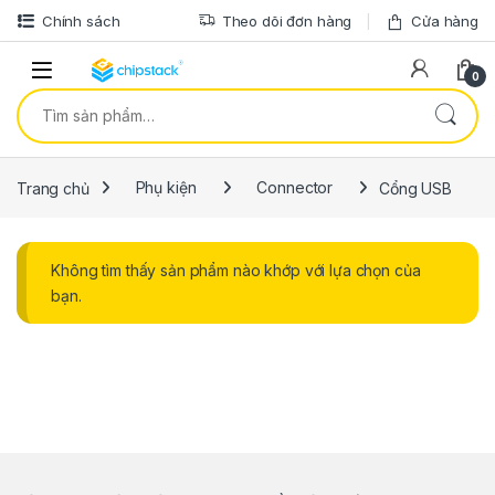
Bỏ qua để điều hướng
Bỏ qua nội dung
Chính sách
Theo dõi đơn hàng
Cửa hàng
0
Tìm kiếm:
Trang chủ
Phụ kiện
Connector
Cổng USB
Không tìm thấy sản phẩm nào khớp với lựa chọn của
bạn.