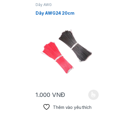
Dây AWG
Cáp chuyển
Dây AWG24 20cm
Cáp USB
25.00
1.000
VNĐ
Sản phẩm này có nhiều biến thể. Các tùy chọn có t
Thêm vào yêu thích