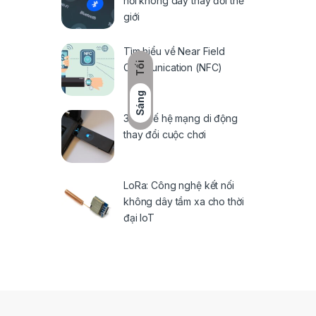
nối không dây thay đổi thế
giới
Tìm hiểu về Near Field
Tối
Communication (NFC)
Sáng
3G: Thế hệ mạng di động
thay đổi cuộc chơi
LoRa: Công nghệ kết nối
không dây tầm xa cho thời
đại IoT