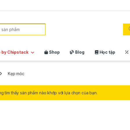
:
 by Chipstack
Shop
Blog
Học tập
Kẹp móc
g tìm thấy sản phẩm nào khớp với lựa chọn của bạn.