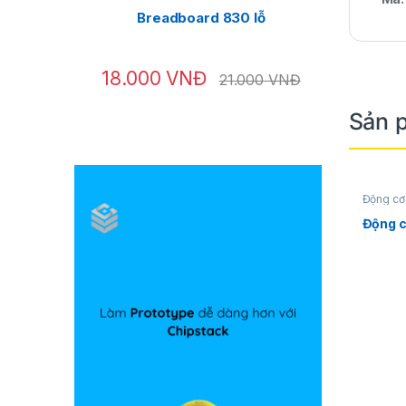
Breadboard 830 lỗ
18.000
VNĐ
30.00
21.000
VNĐ
Sản 
Động cơ
Động c