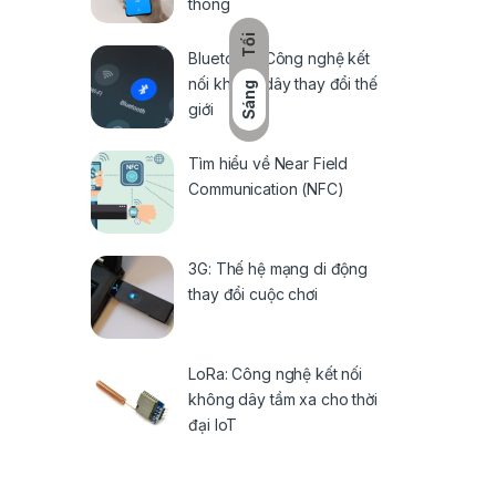
thông
Tối
Bluetooth: Công nghệ kết
nối không dây thay đổi thế
Sáng
giới
Tìm hiểu về Near Field
Communication (NFC)
3G: Thế hệ mạng di động
thay đổi cuộc chơi
LoRa: Công nghệ kết nối
không dây tầm xa cho thời
đại IoT