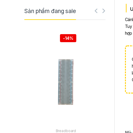
Ư
Sản phẩm đang sale
Cánh
Tuy 
hợp 
-
14%
Breadboard
Mã