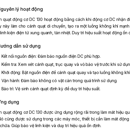
 đổi
guyên lý hoạt động
 UART PL2303HX
h quạt động cơ DC 130 hoạt động bằng cách khi động cơ DC nhận đi
y này làm cho cánh quạt di chuyển, tạo ra một luồng không khí mạnh
linh kiện điện tử xung quanh, tản nhiệt. Duy trì hiệu suất hoạt động ổn
ướng dẫn sử dụng
Kết nối nguồn điện: Đảm bảo nguồn điện DC phù hợp.
Kiểm tra: Xem xét cánh quạt, trục quay và vỏ bảo vệ trước khi sử dụn
Khởi động: Bật nguồn điện để cánh quạt quay và tạo luồng không khí
Vận hành: Đảm bảo không có vật cản trong quá trình sử dụng.
Bảo trì: Vệ sinh cánh quạt định kỳ để duy trì hiệu suất.
0
VNĐ
hể được chọn trên trang sản phẩm
ng dụng
Thêm vào yêu thích
 quạt động cơ DC 130 được ứng dụng rộng rãi trong làm mát hiệu quả. 
Nó cũng được sử dụng trong các máy móc, thiết bị cần làm mát động 
chữa. Giúp bảo vệ linh kiện và duy trì hiệu quả ổn định.