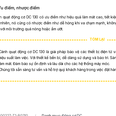
u điểm, nhược điểm
 quạt động cơ DC 130 có ưu điểm như hiệu quả làm mát cao, tiết kiệ
nhiên, nó cũng có nhược điểm như dễ hỏng khi va chạm mạnh, không h
với môi trường quá nóng hoặc ẩm ướt.
-
14%
-
36%
Cánh quạt động cơ DC 130 là giải pháp bảo vệ các thiết bị điện tử 
hiệu suất làm việc. Với thiết kế bền bỉ, dễ dàng sử dụng và bảo trì. 
làm mát. Đảm bảo sự ổn định và lâu dài cho các hệ thống máy móc.
Chúng tôi sẵn sàng tư vấn và hỗ trợ quý khách hàng trong việc đặt hàng
Dụng cụ hàn
Dụng cụ hàn
:
00227-T1-B0210
Danh mục:
Động cơ DC