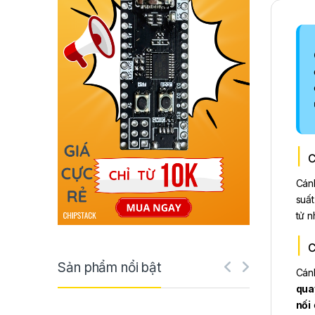
C
Cánh
suất
tử n
C
Sản phẩm nổi bật
Cán
qua
nối