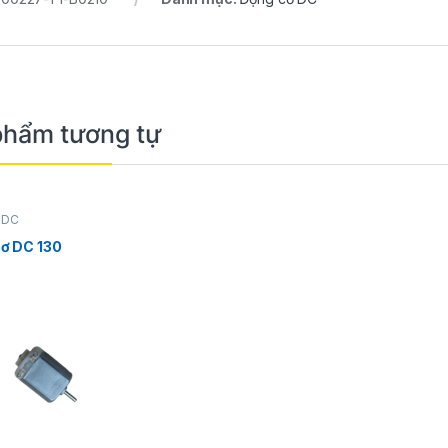
Dây hút thiếc
Đế kẹp mạch DKM01
0
VNĐ
35.000
VNĐ
35.000
VNĐ
55.000
VNĐ
phẩm tương tự
 DC
ơ DC 130