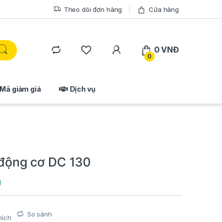
Theo dõi đơn hàng
Cửa hàng
0
VNĐ
0
Mã giảm giá
Dịch vụ
động cơ DC 130
g
So sánh
hích