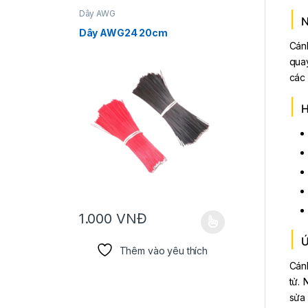
Dây AWG
Cáp chuyển
N
Dây AWG24 20cm
Cáp USB
Cán
qua
các 
H
1.000
VNĐ
25.00
Sản phẩm này có nhiều biến thể. Các tùy chọn có t
Ứ
Thêm vào yêu thích
Cánh
tử. 
sửa 