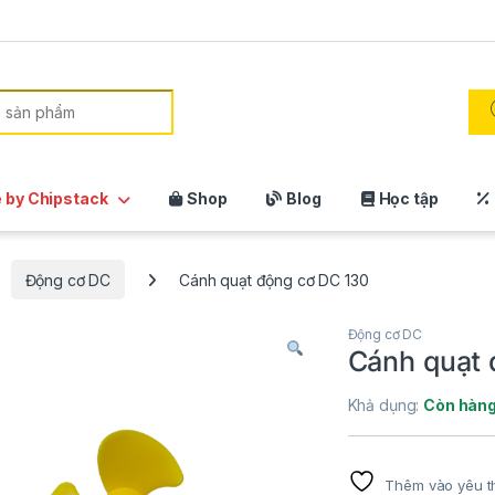
:
 by Chipstack
Shop
Blog
Học tập
Động cơ DC
Cánh quạt động cơ DC 130
Động cơ DC
Cánh quạt 
Khả dụng:
Còn hàn
Thêm vào yêu t