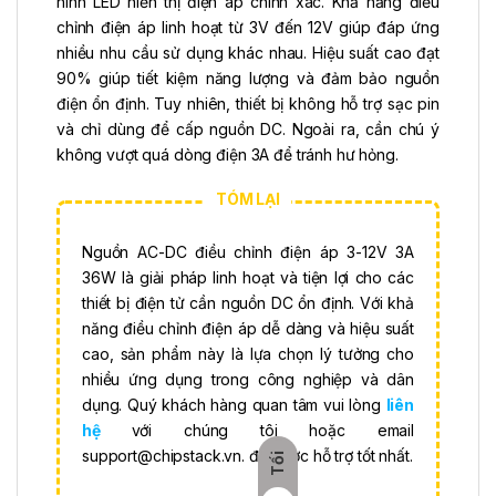
hình LED hiển thị điện áp chính xác. Khả năng điều
chỉnh điện áp linh hoạt từ 3V đến 12V giúp đáp ứng
nhiều nhu cầu sử dụng khác nhau. Hiệu suất cao đạt
90% giúp tiết kiệm năng lượng và đảm bảo nguồn
điện ổn định. Tuy nhiên, thiết bị không hỗ trợ sạc pin
và chỉ dùng để cấp nguồn DC. Ngoài ra, cần chú ý
không vượt quá dòng điện 3A để tránh hư hỏng.
Nguồn AC-DC điều chỉnh điện áp 3-12V 3A
36W là giải pháp linh hoạt và tiện lợi cho các
thiết bị điện tử cần nguồn DC ổn định. Với khả
năng điều chỉnh điện áp dễ dàng và hiệu suất
cao, sản phẩm này là lựa chọn lý tưởng cho
nhiều ứng dụng trong công nghiệp và dân
dụng. Quý khách hàng quan tâm vui lòng
liên
hệ
với chúng tôi hoặc email
support@chipstack.vn
. để được hỗ trợ tốt nhất.
Tối