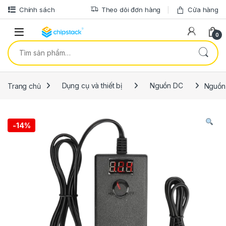
Bỏ qua để điều hướng
Bỏ qua nội dung
Chính sách
Theo dõi đơn hàng
Cửa hàng
0
Tìm kiếm:
Trang chủ
Dụng cụ và thiết bị
Nguồn DC
Nguồn 
-
14%