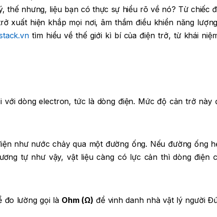
ý, thế nhưng, liệu bạn có thực sự hiểu rõ về nó? Từ chiếc đ
 trở xuất hiện khắp mọi nơi, âm thầm điều khiển năng lượn
stack.vn
tìm hiểu về thế giới kì bí của điện trở, từ khái ni
ối với dòng electron, tức là dòng điện. Mức độ cản trở này
 điện như nước chảy qua một đường ống. Nếu đường ống h
Tương tự như vậy, vật liệu càng có lực cản thì dòng điện 
ể đo lường gọi là
Ohm (Ω)
để vinh danh nhà vật lý người Đ