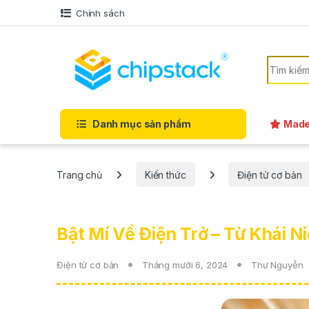
Bỏ qua để điều hướng
Bỏ qua nội dung
Chính sách
Tìm kiếm
Danh mục sản phẩm
Made
Trang chủ
Kiến thức
Điện tử cơ bản
Bật Mí Về Điện Trở – Từ Khái 
Điện tử cơ bản
Tháng mười 6, 2024
Thư Nguyễn