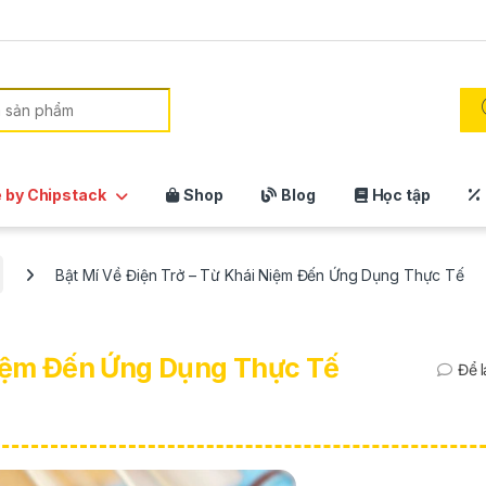
:
 by Chipstack
Shop
Blog
Học tập
Bật Mí Về Điện Trở – Từ Khái Niệm Đến Ứng Dụng Thực Tế
Niệm Đến Ứng Dụng Thực Tế
Để l