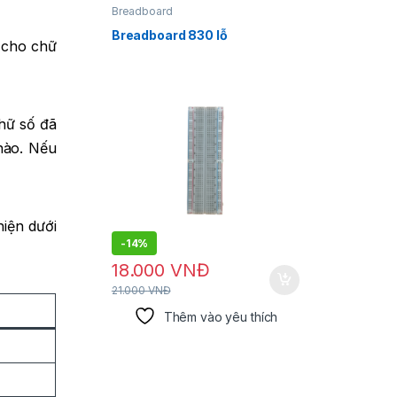
Breadboard
Dụng cụ 
Breadboard 830 lỗ
Dây hút
n cho chữ
chữ số đã
 nào. Nếu
hiện dưới
-
14%
-
14%
18.000
VNĐ
30.0
21.000
VNĐ
35.000
V
Thêm vào yêu thích