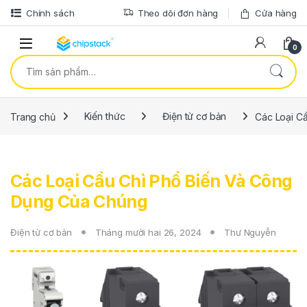
Bỏ qua để điều hướng
Bỏ qua nội dung
Chính sách
Theo dõi đơn hàng
Cửa hàng
0
Tìm kiếm:
Trang chủ
Kiến thức
Điện tử cơ bản
Các Loại C
Các Loại Cầu Chì Phổ Biến Và Công
Dụng Của Chúng
Điện tử cơ bản
Tháng mười hai 26, 2024
Thư Nguyễn