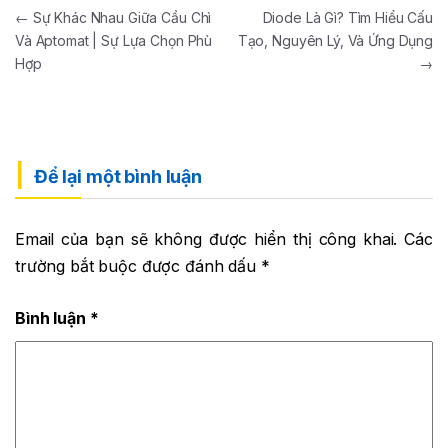
Điều hướng bài viết
←
Sự Khác Nhau Giữa Cầu Chì
Diode Là Gì? Tìm Hiểu Cấu
Và Aptomat | Sự Lựa Chọn Phù
Tạo, Nguyên Lý, Và Ứng Dụng
Hợp
→
Để lại một bình luận
Email của bạn sẽ không được hiển thị công khai.
Các
trường bắt buộc được đánh dấu
*
Bình luận
*