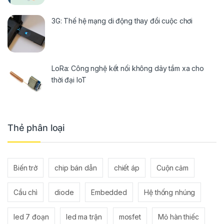
3G: Thế hệ mạng di động thay đổi cuộc chơi
LoRa: Công nghệ kết nối không dây tầm xa cho
thời đại IoT
Thẻ phân loại
Biến trở
chip bán dẫn
chiết áp
Cuộn cảm
Cầu chì
diode
Embedded
Hệ thống nhúng
led 7 đoạn
led ma trận
mosfet
Mỏ hàn thiếc