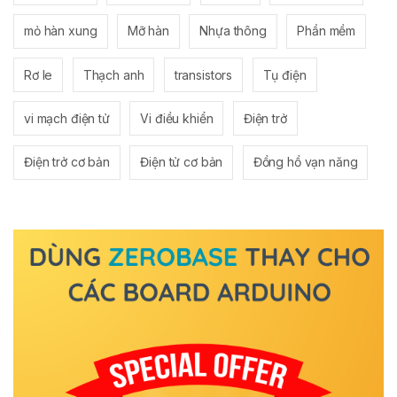
mỏ hàn xung
Mỡ hàn
Nhựa thông
Phần mềm
Rơ le
Thạch anh
transistors
Tụ điện
vi mạch điện tử
Vi điều khiển
Điện trở
Điện trở cơ bản
Điện tử cơ bản
Đồng hồ vạn năng