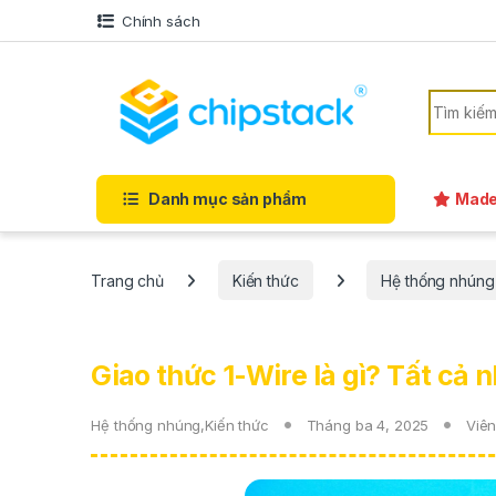
Bỏ qua để điều hướng
Bỏ qua nội dung
Chính sách
Tìm kiếm
Danh mục sản phẩm
Made
Trang chủ
Kiến thức
Hệ thống nhúng
Giao thức 1-Wire là gì? Tất cả 
Hệ thống nhúng
,
Kiến thức
Tháng ba 4, 2025
Viên