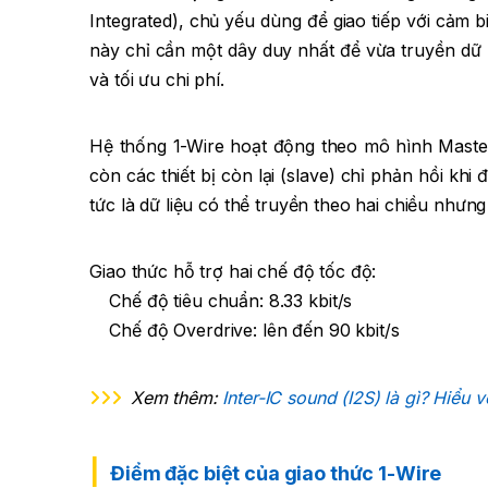
Integrated), chủ yếu dùng để giao tiếp với cảm b
này chỉ cần một dây duy nhất để vừa truyền dữ l
và tối ưu chi phí.
Hệ thống 1-Wire hoạt động theo mô hình Master-
còn các thiết bị còn lại (slave) chỉ phản hồi khi
tức là dữ liệu có thể truyền theo hai chiều nhưn
Giao thức hỗ trợ hai chế độ tốc độ:
Chế độ tiêu chuẩn: 8.33 kbit/s
Chế độ Overdrive: lên đến 90 kbit/s
Xem thêm:
Inter-IC sound (I2S) là gì? Hiểu 
Điểm đặc biệt của giao thức 1-Wire