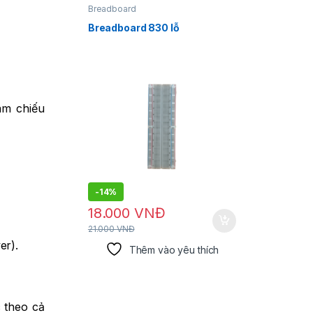
Breadboard
Dụng cụ 
Breadboard 830 lỗ
Dây hút
am chiếu
-
14%
-
14%
18.000
VNĐ
30.0
21.000
VNĐ
35.000
V
er).
Thêm vào yêu thích
c theo cả