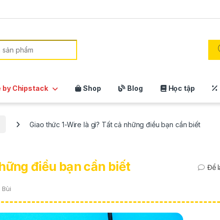
:
 by Chipstack
Shop
Blog
Học tập
Giao thức 1-Wire là gì? Tất cả những điều bạn cần biết
những điều bạn cần biết
Để l
 Bùi