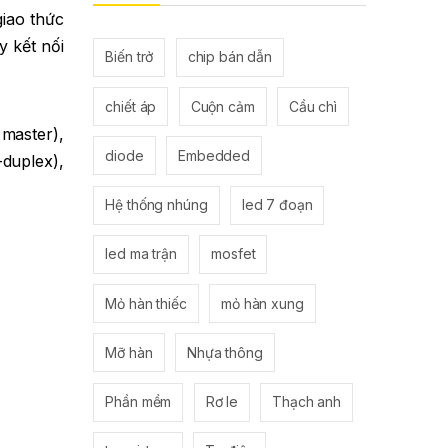
giao thức
y kết nối
Biến trở
chip bán dẫn
chiết áp
Cuộn cảm
Cầu chì
 master),
diode
Embedded
-duplex),
Hệ thống nhúng
led 7 đoạn
led ma trận
mosfet
Mỏ hàn thiếc
mỏ hàn xung
Mỡ hàn
Nhựa thông
Phần mềm
Rơ le
Thạch anh