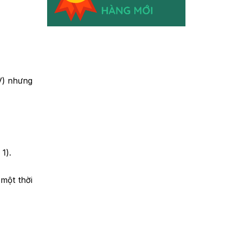
0V) nhưng
1).
 một thời