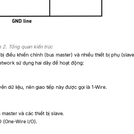
h 2. Tổng quan kiến trúc
ị điều khiển chính (bus master) và nhiều thiết bị phụ (slave
network sử dụng hai dây để hoạt động:
n dữ liệu, nên giao tiếp này được gọi là 1-Wire.
master và các thiết bị slave.
 (One-Wire I/O).