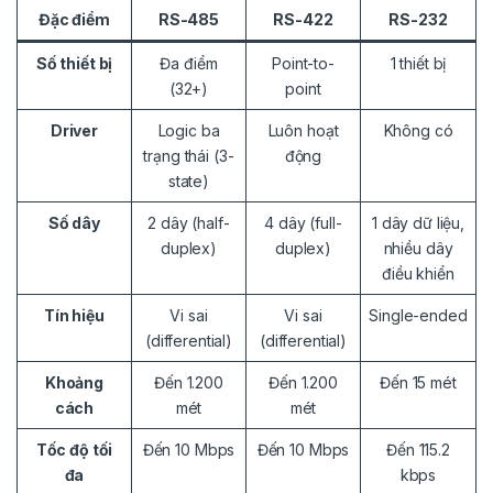
Đặc điểm
RS-485
RS-422
RS-232
Số thiết bị
Đa điểm
Point-to-
1 thiết bị
(32+)
point
Driver
Logic ba
Luôn hoạt
Không có
trạng thái (3-
động
state)
Số dây
2 dây (half-
4 dây (full-
1 dây dữ liệu,
duplex)
duplex)
nhiều dây
điều khiển
Tín hiệu
Vi sai
Vi sai
Single-ended
(differential)
(differential)
Khoảng
Đến 1.200
Đến 1.200
Đến 15 mét
cách
mét
mét
Tốc độ tối
Đến 10 Mbps
Đến 10 Mbps
Đến 115.2
đa
kbps