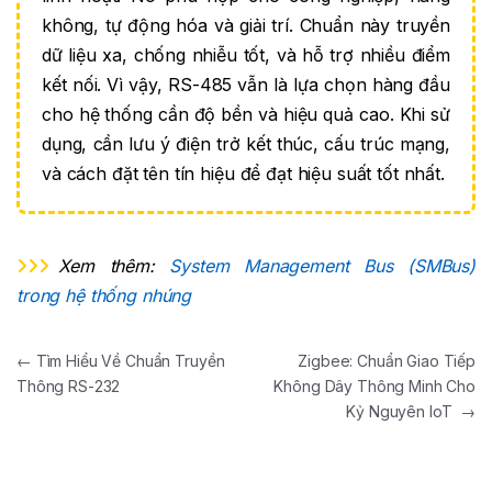
không, tự động hóa và giải trí. Chuẩn này truyền
dữ liệu xa, chống nhiễu tốt, và hỗ trợ nhiều điểm
kết nối. Vì vậy, RS-485 vẫn là lựa chọn hàng đầu
cho hệ thống cần độ bền và hiệu quả cao. Khi sử
dụng, cần lưu ý điện trở kết thúc, cấu trúc mạng,
và cách đặt tên tín hiệu để đạt hiệu suất tốt nhất.
Xem thêm:
System Management Bus (SMBus)
trong hệ thống nhúng
Điều hướng bài viết
←
Tìm Hiểu Về Chuẩn Truyền
Zigbee: Chuẩn Giao Tiếp
Thông RS-232
Không Dây Thông Minh Cho
Kỷ Nguyên IoT
→