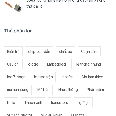
LoRa: Công nghệ kết nối không dây tầm xa cho
thời đại IoT
Thẻ phân loại
Biến trở
chip bán dẫn
chiết áp
Cuộn cảm
Cầu chì
diode
Embedded
Hệ thống nhúng
led 7 đoạn
led ma trận
mosfet
Mỏ hàn thiếc
mỏ hàn xung
Mỡ hàn
Nhựa thông
Phần mềm
Rơ le
Thạch anh
transistors
Tụ điện
vi mạch điện tử
Vi điều khiển
Điện trở