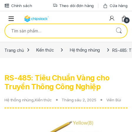
Bỏ qua để điều hướng
Bỏ qua nội dung
Chính sách
Theo dõi đơn hàng
Cửa hàng
0
Tìm kiếm:
Trang chủ
Kiến thức
Hệ thống nhúng
RS-485: T
RS-485: Tiêu Chuẩn Vàng cho
Truyền Thông Công Nghiệp
Hệ thống nhúng
,
Kiến thức
Tháng sáu 2, 2025
Viên Bùi