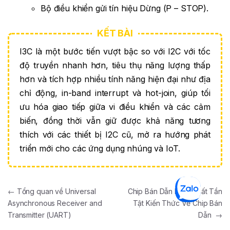
Bộ điều khiển gửi tín hiệu Dừng (P – STOP).
I3C là một bước tiến vượt bậc so với I2C với tốc
độ truyền nhanh hơn, tiêu thụ năng lượng thấp
hơn và tích hợp nhiều tính năng hiện đại như địa
chỉ động, in-band interrupt và hot-join, giúp tối
ưu hóa giao tiếp giữa vi điều khiển và các cảm
biến, đồng thời vẫn giữ được khả năng tương
thích với các thiết bị I2C cũ, mở ra hướng phát
triển mới cho các ứng dụng nhúng và IoT.
Điều hướng bài viết
←
Tổng quan về Universal
Chip Bán Dẫn Là Gì? Tất Tần
Asynchronous Receiver and
Tật Kiến Thức Về Chip Bán
Transmitter (UART)
Dẫn
→