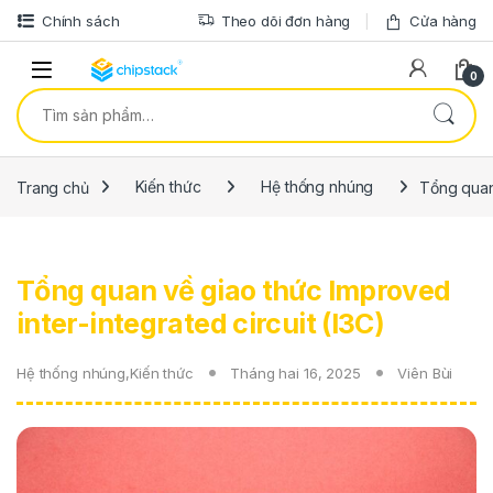
Bỏ qua để điều hướng
Bỏ qua nội dung
Chính sách
Theo dõi đơn hàng
Cửa hàng
0
Tìm kiếm:
Trang chủ
Kiến thức
Hệ thống nhúng
Tổng quan 
Tổng quan về giao thức Improved
inter-integrated circuit (I3C)
Hệ thống nhúng
,
Kiến thức
Tháng hai 16, 2025
Viên Bùi