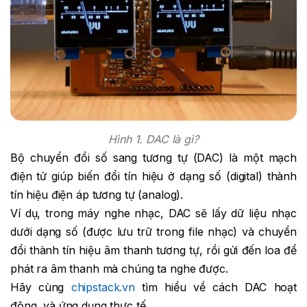
Hình 1. DAC là gì?
Bộ chuyển đổi số sang tương tự (DAC) là một mạch
điện tử giúp biến đổi tín hiệu ở dạng số (digital) thành
tín hiệu điện áp tương tự (analog).
Ví dụ, trong máy nghe nhạc, DAC sẽ lấy dữ liệu nhạc
dưới dạng số (được lưu trữ trong file nhạc) và chuyển
đổi thành tín hiệu âm thanh tương tự, rồi gửi đến loa để
phát ra âm thanh mà chúng ta nghe được.
Hãy cùng
chipstack.vn
tìm hiểu về cách DAC hoạt
động, và ứng dụng thực tế.