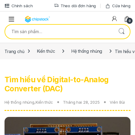
Bỏ qua để điều hướng
Bỏ qua nội dung
Chính sách
Theo dõi đơn hàng
Cửa hàng
0
Tìm kiếm:
Trang chủ
Kiến thức
Hệ thống nhúng
Tìm hiểu v
Tìm hiểu về Digital-to-Analog
Converter (DAC)
Hệ thống nhúng
,
Kiến thức
Tháng hai 28, 2025
Viên Bùi